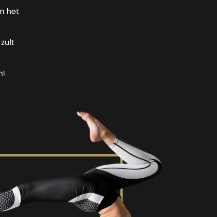
en het
zult
n!