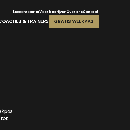
Lessenrooster
Voor bedrijven
Over ons
Contact
COACHES & TRAINERS
GRATIS WEEKPAS
eekpas
 tot